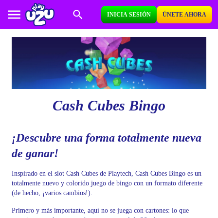
INICIA SESIÓN
ÚNETE AHORA
Cash Cubes
Bingo
¡Descubre una forma totalmente nueva
de ganar!
Inspirado en el slot Cash Cubes de Playtech, Cash Cubes Bingo es un
totalmente nuevo y colorido juego de bingo con un formato diferente
(de hecho, ¡varios cambios!).
Primero y más importante, aquí no se juega con cartones: lo que