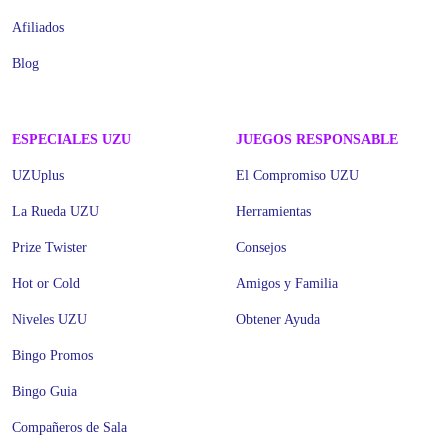
Afiliados
Blog
ESPECIALES UZU
JUEGOS RESPONSABLE
UZUplus
El Compromiso UZU
La Rueda UZU
Herramientas
Prize Twister
Consejos
Hot or Cold
Amigos y Familia
Niveles UZU
Obtener Ayuda
Bingo Promos
Bingo Guia
Compañeros de Sala