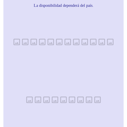
La disponibilidad dependerá del país.