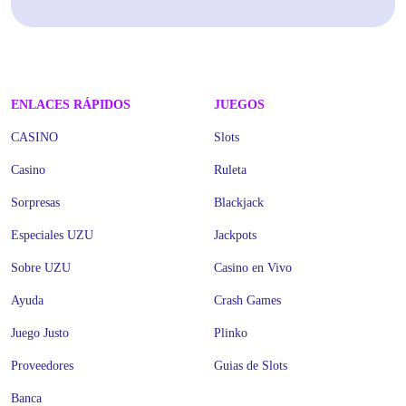
ENLACES RÁPIDOS
JUEGOS
CASINO
Slots
Casino
Ruleta
Sorpresas
Blackjack
Especiales UZU
Jackpots
Sobre UZU
Casino en Vivo
Ayuda
Crash Games
Juego Justo
Plinko
Proveedores
Guias de Slots
Banca