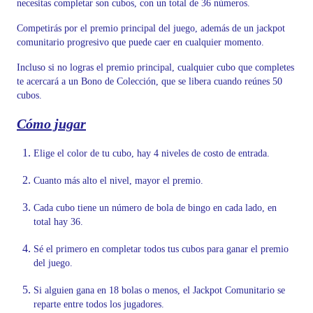
necesitas completar son cubos, con un total de 36 números.
Competirás por el premio principal del juego, además de un jackpot
comunitario progresivo que puede caer en cualquier momento.
Incluso si no logras el premio principal, cualquier cubo que completes
te acercará a un Bono de Colección, que se libera cuando reúnes 50
cubos.
Cómo jugar
Elige el color de tu cubo, hay 4 niveles de costo de entrada.
Cuanto más alto el nivel, mayor el premio.
Cada cubo tiene un número de bola de bingo en cada lado, en
total hay 36.
Sé el primero en completar todos tus cubos para ganar el premio
del juego.
Si alguien gana en 18 bolas o menos, el Jackpot Comunitario se
reparte entre todos los jugadores.