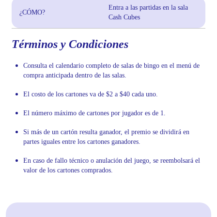
Entra a las partidas en la sala
¿CÓMO?
Cash Cubes
Términos y Condiciones
Consulta el calendario completo de salas de bingo en el menú de
compra anticipada dentro de las salas.
El costo de los cartones va de $2 a $40 cada uno.
El número máximo de cartones por jugador es de 1.
Si más de un cartón resulta ganador, el premio se dividirá en
partes iguales entre los cartones ganadores.
En caso de fallo técnico o anulación del juego, se reembolsará el
valor de los cartones comprados.