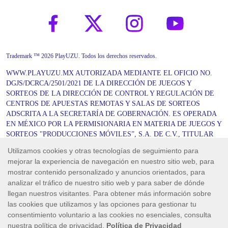
Trademark ™ 2026 PlayUZU. Todos los derechos reservados.
WWW.PLAYUZU.MX AUTORIZADA MEDIANTE EL OFICIO NO.
DGJS/DCRCA/2501/2021 DE LA DIRECCIÓN DE JUEGOS Y
SORTEOS DE LA DIRECCIÓN DE CONTROL Y REGULACIÓN DE
CENTROS DE APUESTAS REMOTAS Y SALAS DE SORTEOS
ADSCRITA A LA SECRETARÍA DE GOBERNACIÓN. ES OPERADA
EN MÉXICO POR LA PERMISIONARIA EN MATERIA DE JUEGOS Y
SORTEOS "PRODUCCIONES MÓVILES”, S.A. DE C.V., TITULAR
DEL PERMISO DE GOBERNACIÓN DGAJS/SCEVF/P-06/2005-TER
EN UNIÓN DE SU OPERADOR “UNOCAPALI LA PAZ
OPERADORA”, S.A. DE C.V. DE CONFORMIDAD CON LOS
OFICIOS DGJS/1580/2021 Y DGJS/DCRCA/2772/2021. JUEGOS DE
APUESTAS PROHIBIDOS PARA MENORES DE EDAD. JUEGA
RESPONSABLEMENTE. NO OLVIDES QUE LOS PROPÓSITOS
SON EL ENTRETENIMIENTO, LA DIVERSIÓN Y EL
ESPARCIMIENTO.