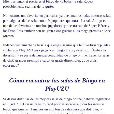
Mientras tanto, si prefieres el bingo de 75 bolas, la sala Rodeo
probablemente sea más de tu gusto.
No tenemos una favorita en particular, ya que amamos todas nuestras salas,
pero algunas de las salas son más populares que otras. La sala Amigo es
una de las favoritas de muchos jugadores, y nuestra sala de Super Héroe y
los Drop Pots también son un gran éxito gracias a los mega premios que se
ofrecen
Independientemente de la sala que elijas, seguro que te divertirás y puedes
contar con PlayUZU para jugar a un bingo justo y divertido. Únete a la
diversión y sé parte de nuestra comunidad de
bingo online
. Tenemos salas
de chat, grandes premios y cartones gratis disponibles, ¿qué estás
esperando?
Cómo encontrar las salas de Bingo en
PlayUZU
Si deseas disfrutar de las mejores salas de bingo online, deberás registrarte
en PlayUZU. Con un registro fácil podrías acceder a todas las salas de
bingo que quieras. Tenemos un montón de salas para que disfrutes, y