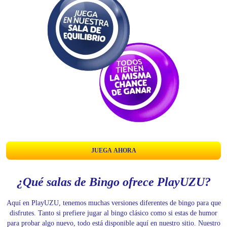
JUEGA AHORA
¿Qué salas de Bingo ofrece PlayUZU?
Aquí en PlayUZU, tenemos muchas versiones diferentes de bingo para que
disfrutes. Tanto si prefiere jugar al bingo clásico como si estas de humor
para probar algo nuevo, todo está disponible aquí en nuestro sitio. Nuestro