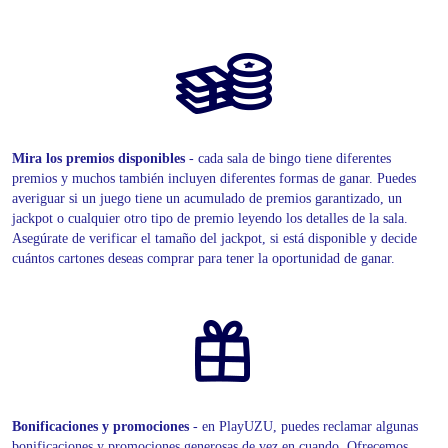
Mira los premios disponibles
- cada sala de bingo tiene diferentes
premios y muchos también incluyen diferentes formas de ganar. Puedes
averiguar si un juego tiene un acumulado de premios garantizado, un
jackpot o cualquier otro tipo de premio leyendo los detalles de la sala.
Asegúrate de verificar el tamaño del jackpot, si está disponible y decide
cuántos cartones deseas comprar para tener la oportunidad de ganar.
Bonificaciones y promociones
- en PlayUZU, puedes reclamar algunas
bonificaciones y promociones generosas de vez en cuando. Ofrecemos