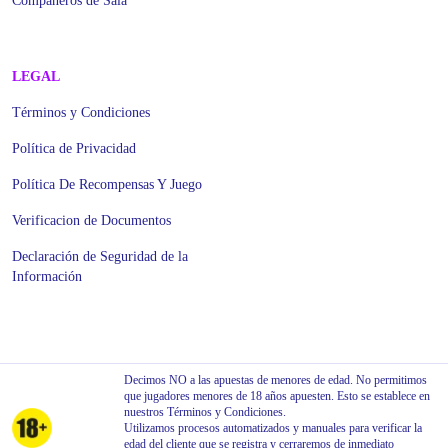
Compañeros de Sala
LEGAL
Términos y Condiciones
Política de Privacidad
Política De Recompensas Y Juego
Verificacion de Documentos
Declaración de Seguridad de la
Información
Decimos NO a las apuestas de menores de edad. No permitimos
que jugadores menores de 18 años apuesten. Esto se establece en
nuestros Términos y Condiciones.
Utilizamos procesos automatizados y manuales para verificar la
edad del cliente que se registra y cerraremos de inmediato