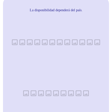
La disponibilidad dependerá del país.