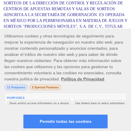
SORTEOS DE LA DIRECCIÓN DE CONTROL Y REGULACIÓN DE
CENTROS DE APUESTAS REMOTAS Y SALAS DE SORTEOS
ADSCRITA A LA SECRETARÍA DE GOBERNACIÓN. ES OPERADA
EN MÉXICO POR LA PERMISIONARIA EN MATERIA DE JUEGOS Y
SORTEOS "PRODUCCIONES MÓVILES”, S.A. DE C.V., TITULAR
DEL PERMISO DE GOBERNACIÓN DGAJS/SCEVF/P-06/2005-TER
EN UNIÓN DE SU OPERADOR “UNOCAPALI LA PAZ
OPERADORA”, S.A. DE C.V. DE CONFORMIDAD CON LOS
OFICIOS DGJS/1580/2021 Y DGJS/DCRCA/2772/2021. JUEGOS DE
APUESTAS PROHIBIDOS PARA MENORES DE EDAD. JUEGA
RESPONSABLEMENTE. NO OLVIDES QUE LOS PROPÓSITOS
SON EL ENTRETENIMIENTO, LA DIVERSIÓN Y EL
ESPARCIMIENTO.
Los juegos de azar pueden ser adictivos, juega responsablemente.
Ten en cuenta que todas las imágenes de los juegos y los iconos de los
proveedores que se muestran en la página de cierre de sesión son solo para
fines ilustrativos. Algunos de los juegos que se muestran pueden no estar
disponibles o no estar en vivo en la plataforma para tu país o cuenta.
Apple y el logotipo de Apple son marcas comerciales de Apple Inc., registradas en los EE.