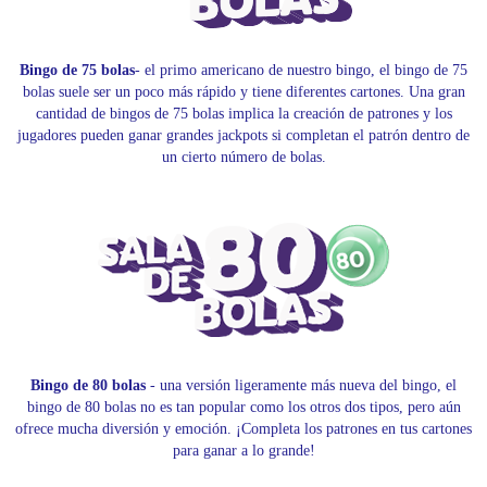
Bingo de 75 bolas
- el primo americano de nuestro bingo, el bingo de 75
bolas suele ser un poco más rápido y tiene diferentes cartones. Una gran
cantidad de bingos de 75 bolas implica la creación de patrones y los
jugadores pueden ganar grandes jackpots si completan el patrón dentro de
un cierto número de bolas.
Bingo de 80 bolas
- una versión ligeramente más nueva del bingo, el
bingo de 80 bolas no es tan popular como los otros dos tipos, pero aún
ofrece mucha diversión y emoción. ¡Completa los patrones en tus cartones
para ganar a lo grande!