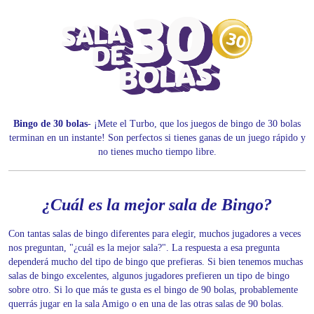
Bingo de 30 bolas
- ¡Mete el Turbo, que los juegos de bingo de 30 bolas
terminan en un instante! Son perfectos si tienes ganas de un juego rápido y
no tienes mucho tiempo libre.
¿Cuál es la mejor sala de Bingo?
Con tantas salas de bingo diferentes para elegir, muchos jugadores a veces
nos preguntan, "¿cuál es la mejor sala?". La respuesta a esa pregunta
dependerá mucho del tipo de bingo que prefieras. Si bien tenemos muchas
salas de bingo excelentes, algunos jugadores prefieren un tipo de bingo
sobre otro. Si lo que más te gusta es el bingo de 90 bolas, probablemente
querrás jugar en la sala Amigo o en una de las otras salas de 90 bolas.