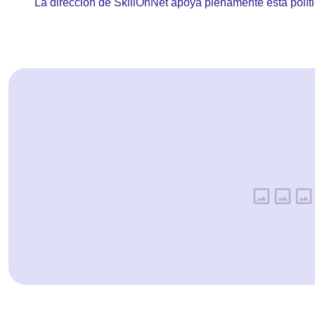
La dirección de
SkillOnNet
apoya plenamente esta políti