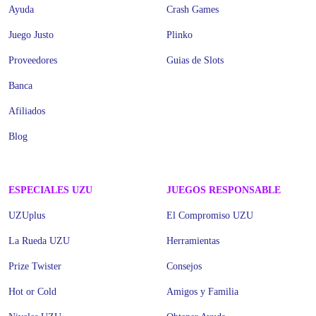
Ayuda
Crash Games
Juego Justo
Plinko
Proveedores
Guias de Slots
Banca
Afiliados
Blog
ESPECIALES UZU
JUEGOS RESPONSABLE
UZUplus
El Compromiso UZU
La Rueda UZU
Herramientas
Prize Twister
Consejos
Hot or Cold
Amigos y Familia