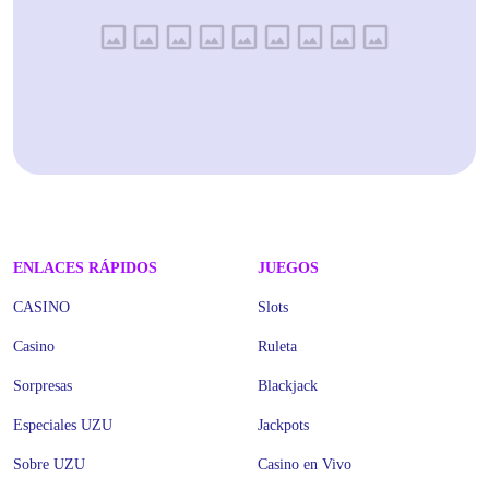
ENLACES RÁPIDOS
JUEGOS
CASINO
Slots
Casino
Ruleta
Sorpresas
Blackjack
Especiales UZU
Jackpots
Sobre UZU
Casino en Vivo