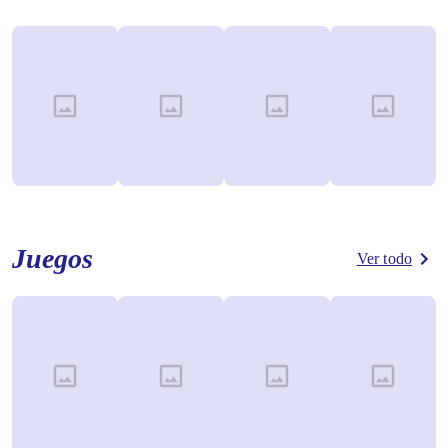
Juegos
Ver todo