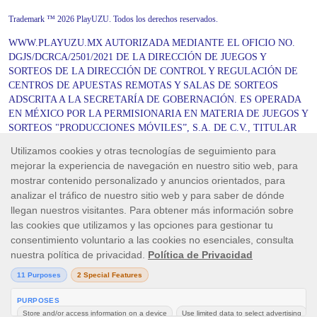
Trademark ™ 2026 PlayUZU. Todos los derechos reservados.
WWW.PLAYUZU.MX AUTORIZADA MEDIANTE EL OFICIO NO.
DGJS/DCRCA/2501/2021 DE LA DIRECCIÓN DE JUEGOS Y
SORTEOS DE LA DIRECCIÓN DE CONTROL Y REGULACIÓN DE
CENTROS DE APUESTAS REMOTAS Y SALAS DE SORTEOS
ADSCRITA A LA SECRETARÍA DE GOBERNACIÓN. ES OPERADA
EN MÉXICO POR LA PERMISIONARIA EN MATERIA DE JUEGOS Y
SORTEOS "PRODUCCIONES MÓVILES”, S.A. DE C.V., TITULAR
DEL PERMISO DE GOBERNACIÓN DGAJS/SCEVF/P-06/2005-TER
EN UNIÓN DE SU OPERADOR “UNOCAPALI LA PAZ
OPERADORA”, S.A. DE C.V. DE CONFORMIDAD CON LOS
OFICIOS DGJS/1580/2021 Y DGJS/DCRCA/2772/2021. JUEGOS DE
APUESTAS PROHIBIDOS PARA MENORES DE EDAD. JUEGA
RESPONSABLEMENTE. NO OLVIDES QUE LOS PROPÓSITOS
SON EL ENTRETENIMIENTO, LA DIVERSIÓN Y EL
ESPARCIMIENTO.
Los juegos de azar pueden ser adictivos, juega responsablemente.
Ten en cuenta que todas las imágenes de los juegos y los iconos de los