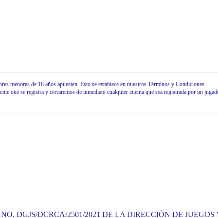
es menores de 18 años apuesten. Esto se establece en nuestros Términos y Condiciones.
iente que se registra y cerraremos de inmediato cualquier cuenta que sea registrada por un juga
. DGJS/DCRCA/2501/2021 DE LA DIRECCIÓN DE JUEGOS 