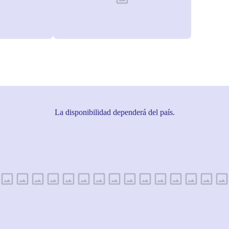
La disponibilidad dependerá del país.