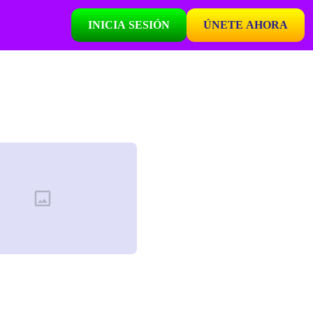
INICIA SESIÓN
ÚNETE AHORA