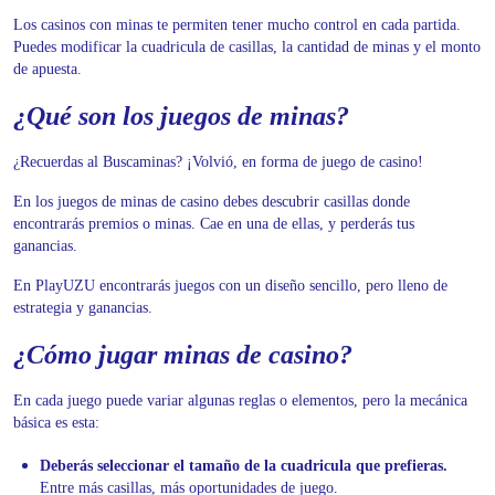
Los casinos con minas te permiten tener mucho control en cada partida.
Puedes modificar la cuadricula de casillas, la cantidad de minas y el monto
de apuesta.
¿Qué son los juegos de minas?
¿Recuerdas al Buscaminas? ¡Volvió, en forma de juego de casino!
En los juegos de minas de casino debes descubrir casillas donde
encontrarás premios o minas. Cae en una de ellas, y perderás tus
ganancias.
En PlayUZU encontrarás juegos con un diseño sencillo, pero lleno de
estrategia y ganancias.
¿Cómo jugar minas de casino?
En cada juego puede variar algunas reglas o elementos, pero la mecánica
básica es esta:
Deberás seleccionar el tamaño de la cuadricula que prefieras.
Entre más casillas, más oportunidades de juego.