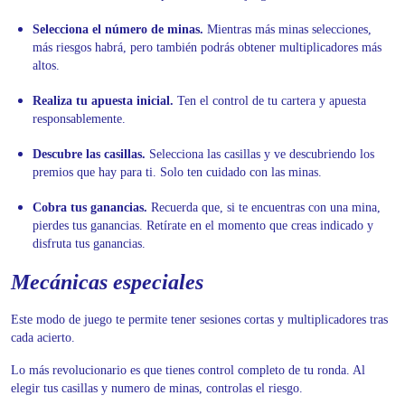
Selecciona el número de minas.
Mientras más minas selecciones,
más riesgos habrá, pero también podrás obtener multiplicadores más
altos.
Realiza tu apuesta inicial.
Ten el control de tu cartera y apuesta
responsablemente.
Descubre las casillas.
Selecciona las casillas y ve descubriendo los
premios que hay para ti. Solo ten cuidado con las minas.
Cobra tus ganancias.
Recuerda que, si te encuentras con una mina,
pierdes tus ganancias. Retírate en el momento que creas indicado y
disfruta tus ganancias.
Mecánicas especiales
Este modo de juego te permite tener sesiones cortas y multiplicadores tras
cada acierto.
Lo más revolucionario es que tienes control completo de tu ronda. Al
elegir tus casillas y numero de minas, controlas el riesgo.