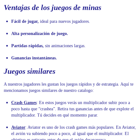
Ventajas de los juegos de minas
Fácil de jugar,
ideal para nuevos jugadores.
Alta personalización de juego.
Partidas rápidas,
sin animaciones largas.
Ganancias instantáneas.
Juegos similares
A nuestros jugadores les gustan los juegos rápidos y de estrategia. Aquí te
mencionamos juegos similares de nuestro catalogo:
Crash Games
: En estos juegos verás un multiplicador subir poco a
poco hasta que “crashea”. Retira tus ganancias antes de que explote el
multiplicador. Tú decides en qué momento parar.
Aviator
: Aviator es uno de los crash games más populares. En Aviator,
el avión va subiendo poco a poco, al igual que el multiplicador. El
objetivo es retirarte antes de que el avión desaparezca.