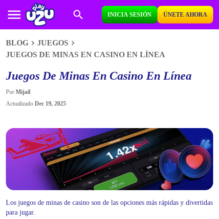
INICIA SESIÓN
ÚNETE AHORA
BLOG
JUEGOS
JUEGOS DE MINAS EN CASINO EN LÍNEA
Juegos De Minas En Casino En Línea
Por
Mijail
Actualizado
Dec 19, 2025
Los juegos de minas de casino son de las opciones más rápidas y divertidas
para jugar.