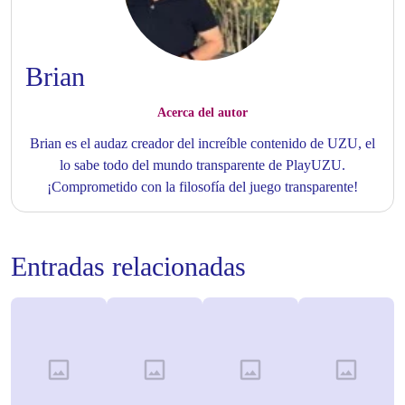
Brian
Acerca del autor
Brian es el audaz creador del increíble contenido de UZU, el
lo sabe todo del mundo transparente de PlayUZU.
¡Comprometido con la filosofía del juego transparente!
Entradas relacionadas