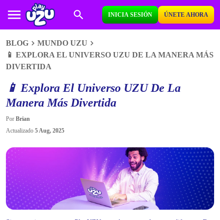
INICIA SESIÓN
ÚNETE AHORA
BLOG
MUNDO UZU
📱 EXPLORA EL UNIVERSO UZU DE LA MANERA MÁS
DIVERTIDA
📱 Explora El Universo UZU De La
Manera Más Divertida
Por
Brian
Actualizado
5 Aug, 2025