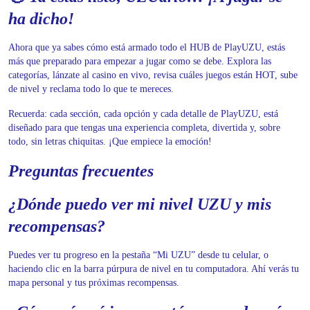
ha dicho!
Ahora que ya sabes cómo está armado todo el HUB de PlayUZU, estás
más que preparado para empezar a jugar como se debe. Explora las
categorías, lánzate al casino en vivo, revisa cuáles juegos están HOT, sube
de nivel y reclama todo lo que te mereces.
Recuerda: cada sección, cada opción y cada detalle de PlayUZU, está
diseñado para que tengas una experiencia completa, divertida y, sobre
todo, sin letras chiquitas. ¡Que empiece la emoción!
Preguntas frecuentes
¿Dónde puedo ver mi nivel UZU y mis
recompensas?
Puedes ver tu progreso en la pestaña “Mi UZU” desde tu celular, o
haciendo clic en la barra púrpura de nivel en tu computadora. Ahí verás tu
mapa personal y tus próximas recompensas.