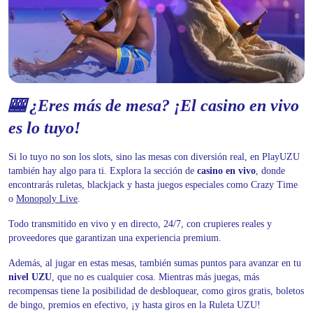
🎰 ¿Eres más de mesa? ¡El casino en vivo
es lo tuyo!
Si lo tuyo no son los slots, sino las mesas con diversión real, en PlayUZU
también hay algo para ti. Explora la sección de
casino en vivo
, donde
encontrarás ruletas, blackjack y hasta juegos especiales como Crazy Time
o
Monopoly Live
.
Todo transmitido en vivo y en directo, 24/7, con crupieres reales y
proveedores que garantizan una experiencia premium.
Además, al jugar en estas mesas, también sumas puntos para avanzar en tu
nivel UZU
, que no es cualquier cosa. Mientras más juegas, más
recompensas tiene la posibilidad de desbloquear, como giros gratis, boletos
de bingo, premios en efectivo, ¡y hasta giros en la Ruleta UZU!