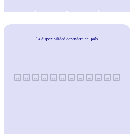
La disponibilidad dependerá del país.