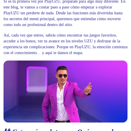
Si es tu primera vez por PlayUZU, prepárate para algo muy diferente. En
este blog, te vamos a contar paso a paso cómo empezar a explorar
PlayUZU sin perderte de nada. Desde las funciones más divertidas hasta
los secretos del menú principal, queremos que entiendas cómo moverte
como todo un profesional dentro del sitio.
Así, cada vez que entres, sabrás cómo encontrar tus juegos favoritos,
acceder a los bonos, ver tu avance en los niveles UZU y disfrutar de la
experiencia sin complicaciones. Porque en PlayUZU, la emoción comienza
con el conocimiento… y aquí te damos el mapa.