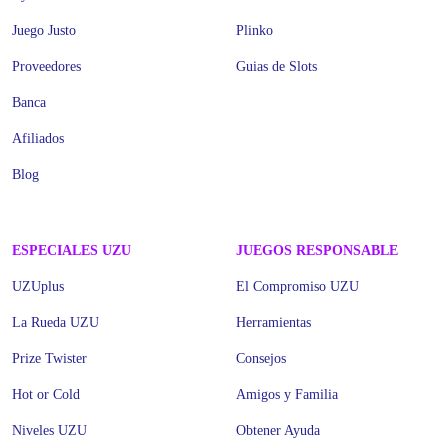
Juego Justo
Plinko
Proveedores
Guias de Slots
Banca
Afiliados
Blog
ESPECIALES UZU
JUEGOS RESPONSABLE
UZUplus
El Compromiso UZU
La Rueda UZU
Herramientas
Prize Twister
Consejos
Hot or Cold
Amigos y Familia
Niveles UZU
Obtener Ayuda