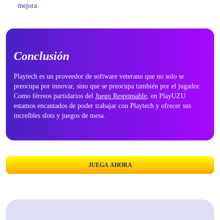
mejora.
Conclusión
Playtech es un proveedor de software veterano que no solo se
preocupa por innovar, sino que se preocupa también por el jugador.
Como férreos partidarios del
Juego Responsable
, en PlayUZU
estamos encantados de poder trabajar con Playtech y ofrecer sus
increíbles slots y juegos de mesa.
JUEGA AHORA