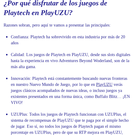
¿Por qué disfrutar de los juegos de
Playtech en PlayUZU?
Razones sobran, pero aquí te vamos a presentar las principales:
Confianza: Playtech ha sobrevivido en esta industria por más de 20
años
Calidad: Los juegos de Playtech en PlayUZU, desde sus slots digitales
hasta la experiencia en vivo Adventures Beyond Woderland, son de la
más alta gama.
Innovación: Playtech está constantemente buscando nuevas fronteras
en nuestro Nuevo Mundo de Juego, por lo que en
PlayUZU
verás
juegos clásicos acompañados de nuevas ideas, o incluso juegos ya
existentes presentados en una forma única, como Buffalo Blitz… ¡EN
VIVO!
UZUPlus: Todos los juegos de Playtech funcionan con UZUPlus, el
sistema de recompensas de PlayUZU que te paga por el simple hecho
de jugar. Eso sí, no todos los juegos de Playtech pagan el mismo
porcentaje en UZUPlus, pero de que su RTP mejora en PlayUZU,