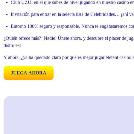
Club UZU, en el que subes de nivel jugando en nuestro casino en 
Invitación para entrar en la selecta lista de Celebridades… ¡ahí va
Entorno 100% seguro y responsable. Nunca te engatusaremos con c
¿Quién ofrece más? ¡Nadie! Únete ahora, y descubre el placer de juga
disfrutes!
Y ahora, ¿ya ha quedado claro por qué es mejor jugar Netent casino s
JUEGA AHORA