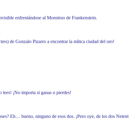
Invisible enfrentándose al Monstruo de Frankenstein.
tres) de Gonzalo Pizarro a encontrar la mítica ciudad del oro!
lees! ¡No importa si ganas o pierdes!
Roses? Eh… bueno, ninguno de esos dos. ¡Pero oye, de los dos Netent