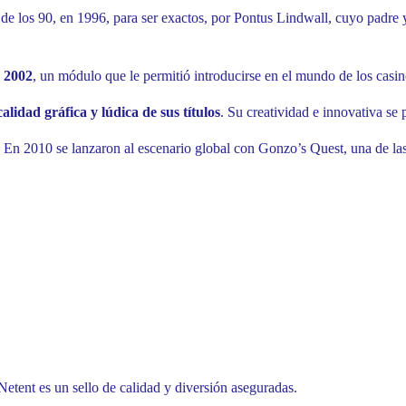
de los 90, en 1996, para ser exactos, por Pontus Lindwall, cuyo padre y
 2002
, un módulo que le permitió introducirse en el mundo de los cas
calidad gráfica y lúdica de sus títulos
. Su creatividad e innovativa se 
. En 2010 se lanzaron al escenario global con Gonzo’s Quest, una de l
etent es un sello de calidad y diversión aseguradas.