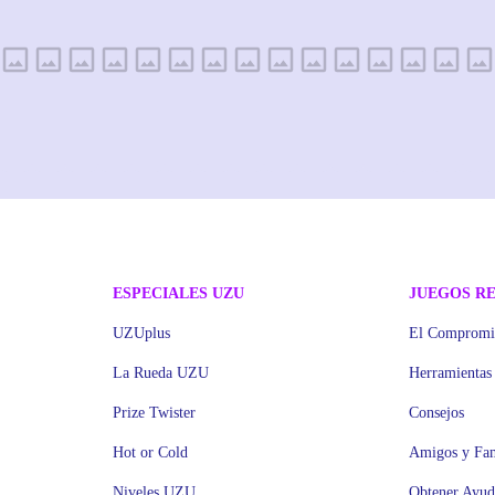
ESPECIALES UZU
JUEGOS R
UZUplus
El Comprom
La Rueda UZU
Herramientas
Prize Twister
Consejos
Hot or Cold
Amigos y Fam
Niveles UZU
Obtener Ayud