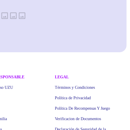
ESPONSABLE
LEGAL
iso UZU
Términos y Condiciones
Política de Privacidad
Política De Recompensas Y Juego
ilia
Verificacion de Documentos
a
Declaración de Seguridad de la