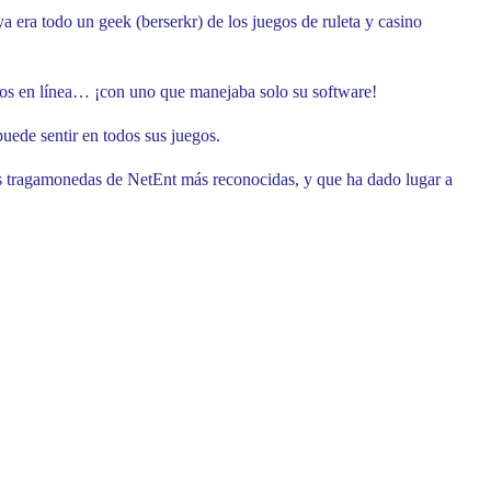
a era todo un geek (berserkr) de los juegos de ruleta y casino
inos en línea… ¡con uno que manejaba solo su software!
puede sentir en todos sus juegos.
as tragamonedas de NetEnt más reconocidas, y que ha dado lugar a