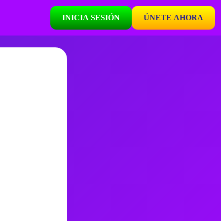
INICIA SESIÓN
ÚNETE AHORA