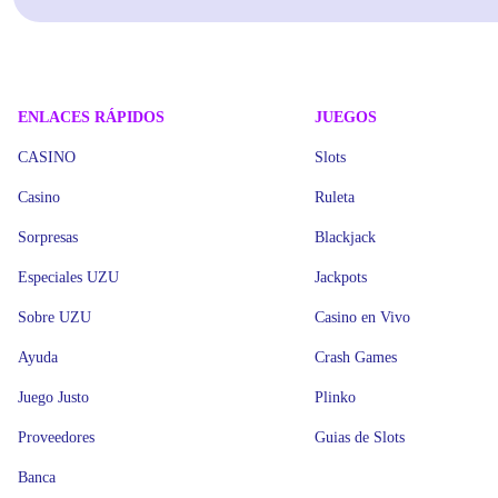
ENLACES RÁPIDOS
JUEGOS
CASINO
Slots
Casino
Ruleta
Sorpresas
Blackjack
Especiales UZU
Jackpots
Sobre UZU
Casino en Vivo
Ayuda
Crash Games
Juego Justo
Plinko
Proveedores
Guias de Slots
Banca