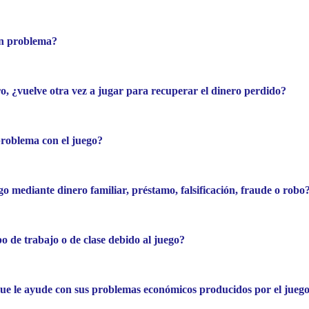
ún problema?
o, ¿vuelve otra vez a jugar para recuperar el dinero perdido?
problema con el juego?
go mediante dinero familiar, préstamo, falsificación, fraude o robo
 de trabajo o de clase debido al juego?
ue le ayude con sus problemas económicos producidos por el jueg