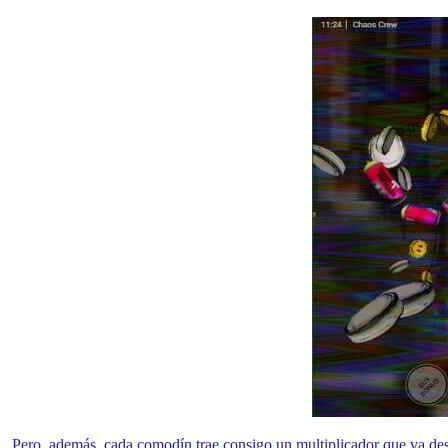
Pero, además, cada comodín trae consigo un multiplicador que va desd