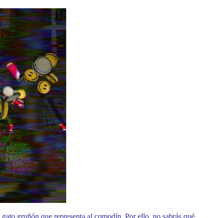
 gato gruñón que representa al comodín. Por ello, no sabrás qué