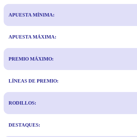
APUESTA MÍNIMA:
APUESTA MÁXIMA:
PREMIO MÁXIMO:
LÍNEAS DE PREMIO:
RODILLOS:
DESTAQUES: