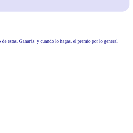
o de estas. Ganarás, y cuando lo hagas, el premio por lo general