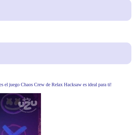
onces el juego Chaos Crew de Relax Hacksaw es ideal para ti!