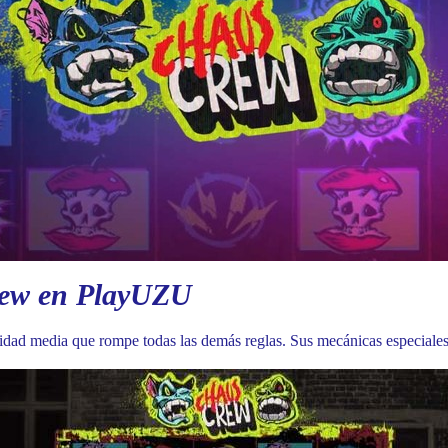
rew en PlayUZU
lidad media que rompe todas las demás reglas. Sus mecánicas especiales