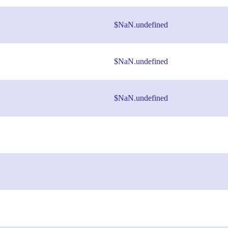
$NaN.undefined
$NaN.undefined
$NaN.undefined