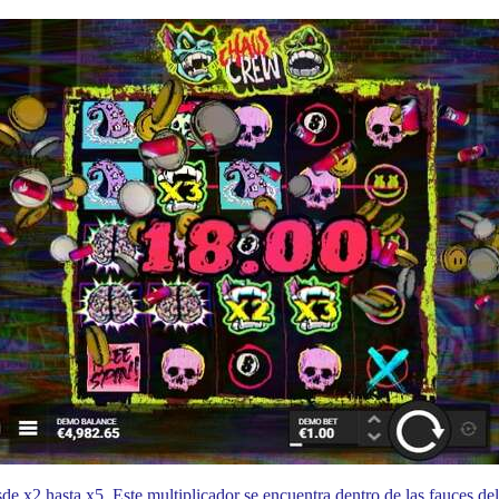
e x2 hasta x5. Este multiplicador se encuentra dentro de las fauces del