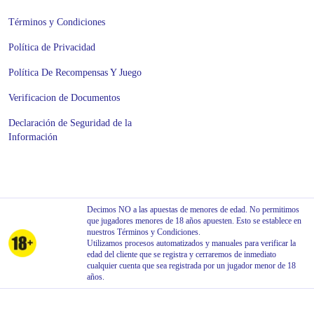
Términos y Condiciones
Política de Privacidad
Política De Recompensas Y Juego
Verificacion de Documentos
Declaración de Seguridad de la
Información
Decimos NO a las apuestas de menores de edad. No permitimos
que jugadores menores de 18 años apuesten. Esto se establece en
nuestros Términos y Condiciones.
Utilizamos procesos automatizados y manuales para verificar la
edad del cliente que se registra y cerraremos de inmediato
cualquier cuenta que sea registrada por un jugador menor de 18
años.