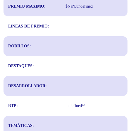
PREMIO MÁXIMO:
$NaN.undefined
LÍNEAS DE PREMIO:
RODILLOS:
DESTAQUES:
DESARROLLADOR:
RTP:
undefined%
TEMÁTICAS: