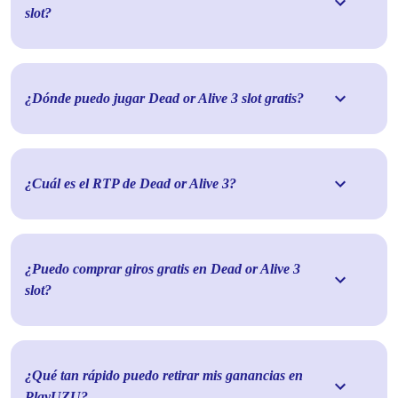
slot?
¿Dónde puedo jugar Dead or Alive 3 slot gratis?
¿Cuál es el RTP de Dead or Alive 3?
¿Puedo comprar giros gratis en Dead or Alive 3
slot?
¿Qué tan rápido puedo retirar mis ganancias en
PlayUZU?