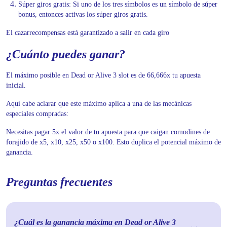
Súper giros gratis: Si uno de los tres símbolos es un símbolo de súper
bonus, entonces activas los súper giros gratis.
El cazarrecompensas está garantizado a salir en cada giro
¿Cuánto puedes ganar?
El máximo posible en Dead or Alive 3 slot es de 66,666x tu apuesta
inicial.
Aquí cabe aclarar que este máximo aplica a una de las mecánicas
especiales compradas:
Necesitas pagar 5x el valor de tu apuesta para que caigan comodines de
forajido de x5, x10, x25, x50 o x100. Esto duplica el potencial máximo de
ganancia.
Preguntas frecuentes
¿Cuál es la ganancia máxima en Dead or Alive 3