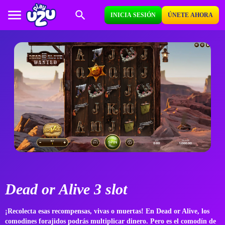
INICIA SESIÓN
ÚNETE AHORA
Dead or Alive 3 slot
¡Recolecta esas recompensas, vivas o muertas! En Dead or Alive, los
comodines forajidos podrás
multiplicar dinero
. Pero es el comodín de