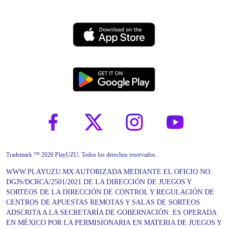
Trademark ™ 2026 PlayUZU. Todos los derechos reservados.
WWW.PLAYUZU.MX AUTORIZADA MEDIANTE EL OFICIO NO.
DGJS/DCRCA/2501/2021 DE LA DIRECCIÓN DE JUEGOS Y
SORTEOS DE LA DIRECCIÓN DE CONTROL Y REGULACIÓN DE
CENTROS DE APUESTAS REMOTAS Y SALAS DE SORTEOS
ADSCRITA A LA SECRETARÍA DE GOBERNACIÓN. ES OPERADA
EN MÉXICO POR LA PERMISIONARIA EN MATERIA DE JUEGOS Y