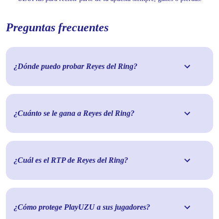
Preguntas frecuentes
¿Dónde puedo probar Reyes del Ring?
¿Cuánto se le gana a Reyes del Ring?
¿Cuál es el RTP de Reyes del Ring?
¿Cómo protege PlayUZU a sus jugadores?