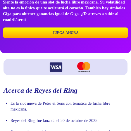
Siente la emoción de una slot de lucha libre mexicana. Su volatilidad
alta no es lo único que te acelerará el corazón. También hay símbolos
Giga para obtener ganancias igual de Giga. ¿Te atreves a subir al
cuadrilátero?
JUEGA AHORA
Acerca de Reyes del Ring
Es la slot nueva de
Peter & Sons
con temática de lucha libre
mexicana.
Reyes del Ring fue lanzada el 20 de octubre de 2025.