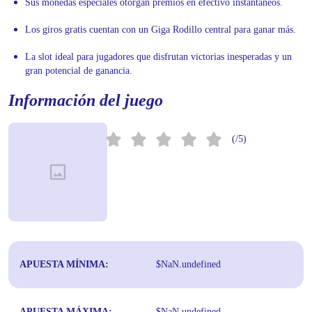
Sus monedas especiales otorgan premios en efectivo instantáneos.
Los giros gratis cuentan con un Giga Rodillo central para ganar más.
La slot ideal para jugadores que disfrutan victorias inesperadas y un
gran potencial de ganancia.
Información del juego
(/5)
APUESTA MÍNIMA:
$NaN.undefined
APUESTA MÁXIMA:
$NaN.undefined