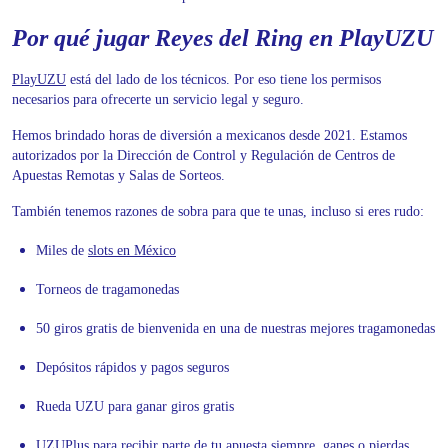
Por qué jugar Reyes del Ring en PlayUZU
PlayUZU
está del lado de los técnicos. Por eso tiene los permisos
necesarios para ofrecerte un servicio legal y seguro.
Hemos brindado horas de diversión a mexicanos desde 2021. Estamos
autorizados por la Dirección de Control y Regulación de Centros de
Apuestas Remotas y Salas de Sorteos.
También tenemos razones de sobra para que te unas, incluso si eres rudo:
Miles de
slots en México
Torneos de tragamonedas
50 giros gratis de bienvenida en una de nuestras mejores tragamonedas
Depósitos rápidos y pagos seguros
Rueda UZU para ganar giros gratis
UZUPlus para recibir parte de tu apuesta siempre, ganes o pierdas.