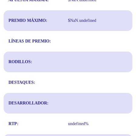
PREMIO MÁXIMO:
$NaN.undefined
LÍNEAS DE PREMIO:
RODILLOS:
DESTAQUES:
DESARROLLADOR:
RTP:
undefined%