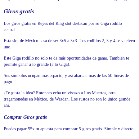
Giros gratis
Los giros gratis en Reyes del Ring slot destacan por su Giga rodillo
central.
Esta slot de México pasa de ser 3x5 a 3x3. Los rodillos 2, 3 y 4 se vuelven
uno.
Este Giga rodillo no solo te da más oportunidades de ganar. También te
permite ganar a lo grande (a lo Giga).
Sus símbolos ocupan más espacio, y así abarcan más de las 50 líneas de
pago.
¿Te gusta la idea? Entonces echa un vistazo a Los Muertos, otra
tragamonedas en México, de Wazdan. Los sustos no son lo único grande
ahí.
Comprar Giros gratis
Puedes pagar 55x tu apuesta para comprar 5 giros gratis. Simple y directo.