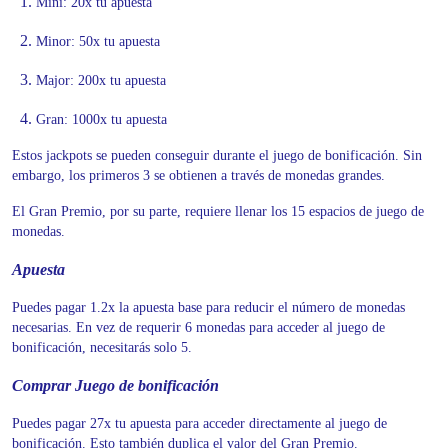
Mini: 20x tu apuesta
Minor: 50x tu apuesta
Major: 200x tu apuesta
Gran: 1000x tu apuesta
Estos jackpots se pueden conseguir durante el juego de bonificación. Sin
embargo, los primeros 3 se obtienen a través de monedas grandes.
El Gran Premio, por su parte, requiere llenar los 15 espacios de juego de
monedas.
Apuesta
Puedes pagar 1.2x la apuesta base para reducir el número de monedas
necesarias. En vez de requerir 6 monedas para acceder al juego de
bonificación, necesitarás solo 5.
Comprar Juego de bonificación
Puedes pagar 27x tu apuesta para acceder directamente al juego de
bonificación. Esto también duplica el valor del Gran Premio.