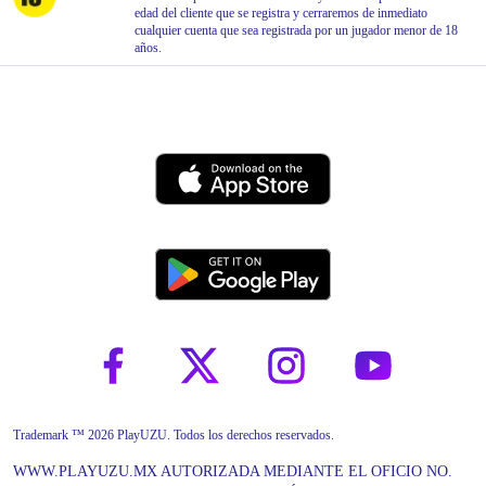
edad del cliente que se registra y cerraremos de inmediato
cualquier cuenta que sea registrada por un jugador menor de 18
años.
Trademark ™ 2026 PlayUZU. Todos los derechos reservados.
WWW.PLAYUZU.MX AUTORIZADA MEDIANTE EL OFICIO NO.