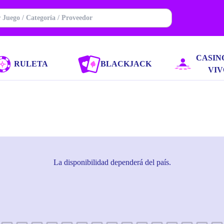
CASIN
RULETA
BLACKJACK
VIV
La disponibilidad dependerá del país.