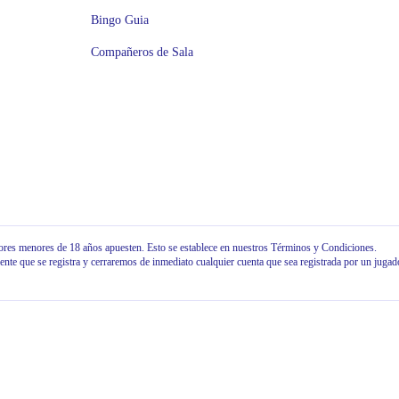
Bingo Guia
Compañeros de Sala
es menores de 18 años apuesten. Esto se establece en nuestros Términos y Condiciones.
iente que se registra y cerraremos de inmediato cualquier cuenta que sea registrada por un juga