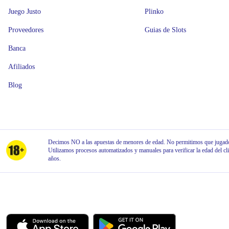
Juego Justo
Plinko
Proveedores
Guias de Slots
Banca
Afiliados
Blog
Decimos NO a las apuestas de menores de edad. No permitimos que jugador
Utilizamos procesos automatizados y manuales para verificar la edad del cl
años.