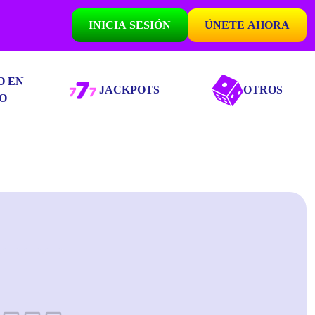
INICIA SESIÓN
ÚNETE AHORA
O EN
JACKPOTS
OTROS
O