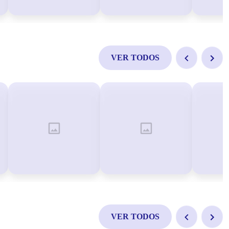
VER TODOS
VER TODOS