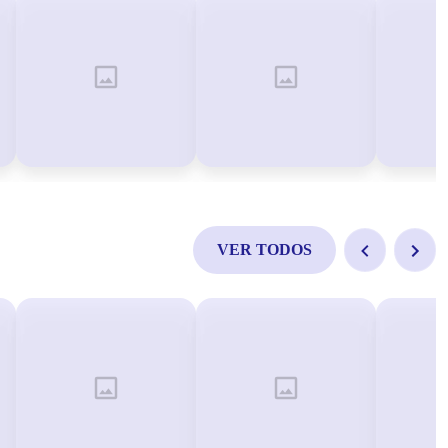
VER TODOS