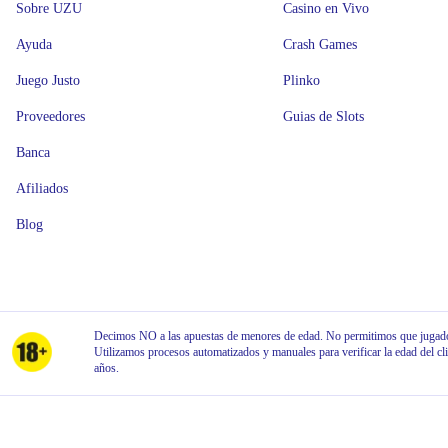
Sobre UZU
Casino en Vivo
Ayuda
Crash Games
Juego Justo
Plinko
Proveedores
Guias de Slots
Banca
Afiliados
Blog
Decimos NO a las apuestas de menores de edad. No permitimos que jugador
Utilizamos procesos automatizados y manuales para verificar la edad del cl
años.