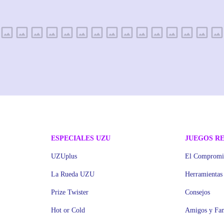
ESPECIALES UZU
JUEGOS R
UZUplus
El Comprom
La Rueda UZU
Herramientas
Prize Twister
Consejos
Hot or Cold
Amigos y Fam