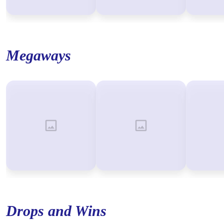
Megaways
Drops and Wins