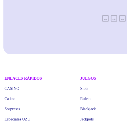
ENLACES RÁPIDOS
JUEGOS
CASINO
Slots
Casino
Ruleta
Sorpresas
Blackjack
Especiales UZU
Jackpots