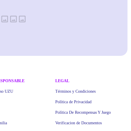
ESPONSABLE
LEGAL
iso UZU
Términos y Condiciones
Política de Privacidad
Política De Recompensas Y Juego
ilia
Verificacion de Documentos