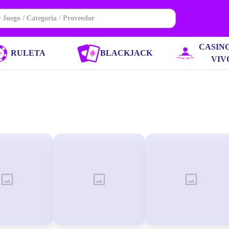
CASIN
RULETA
BLACKJACK
VIV