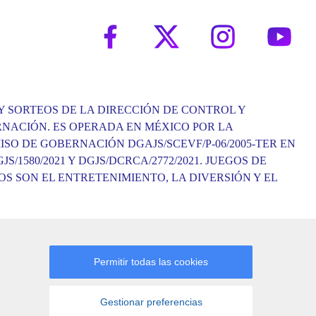
Y SORTEOS DE LA DIRECCIÓN DE CONTROL Y
RNACIÓN. ES OPERADA EN MÉXICO POR LA
ISO DE GOBERNACIÓN DGAJS/SCEVF/P-06/2005-TER EN
1580/2021 Y DGJS/DCRCA/2772/2021. JUEGOS DE
S SON EL ENTRETENIMIENTO, LA DIVERSIÓN Y EL
 para fines ilustrativos. Algunos de los juegos que se muestran