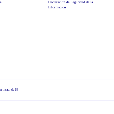
a
Declaración de Seguridad de la
Información
dor menor de 18