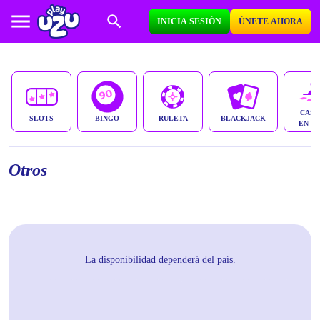
INICIA SESIÓN
ÚNETE AHORA
CASI
SLOTS
BINGO
RULETA
BLACKJACK
EN V
Otros
La disponibilidad dependerá del país.