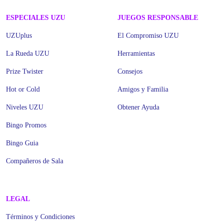
ESPECIALES UZU
JUEGOS RESPONSABLE
UZUplus
El Compromiso UZU
La Rueda UZU
Herramientas
Prize Twister
Consejos
Hot or Cold
Amigos y Familia
Niveles UZU
Obtener Ayuda
Bingo Promos
Bingo Guia
Compañeros de Sala
LEGAL
Términos y Condiciones