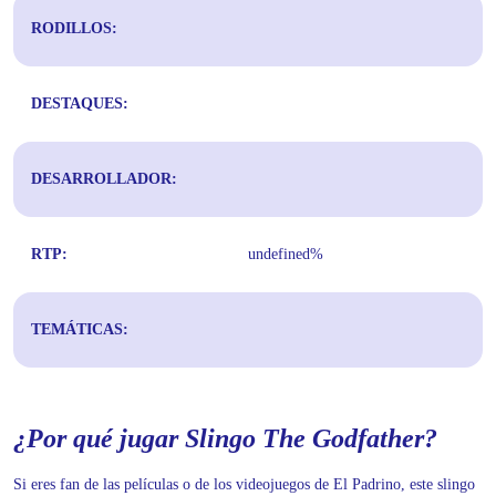
RODILLOS:
DESTAQUES:
DESARROLLADOR:
RTP:
undefined%
TEMÁTICAS:
¿Por qué jugar Slingo The Godfather?
Si eres fan de las películas o de los videojuegos de El Padrino, este slingo