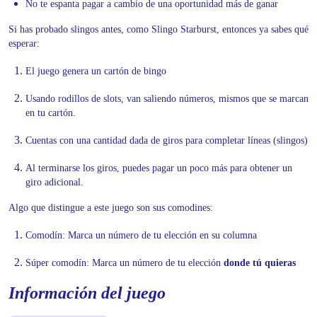
No te espanta pagar a cambio de una oportunidad más de ganar
Si has probado slingos antes, como Slingo Starburst, entonces ya sabes qué
esperar:
El juego genera un cartón de bingo
Usando rodillos de slots, van saliendo números, mismos que se marcan
en tu cartón.
Cuentas con una cantidad dada de giros para completar líneas (slingos)
Al terminarse los giros, puedes pagar un poco más para obtener un
giro adicional.
Algo que distingue a este juego son sus comodines:
Comodín: Marca un número de tu elección en su columna
Súper comodín: Marca un número de tu elección
donde tú quieras
Información del juego