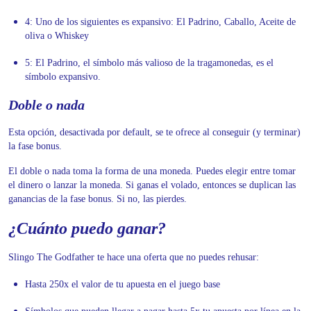
4: Uno de los siguientes es expansivo: El Padrino, Caballo, Aceite de
oliva o Whiskey
5: El Padrino, el símbolo más valioso de la tragamonedas, es el
símbolo expansivo.
Doble o nada
Esta opción, desactivada por default, se te ofrece al conseguir (y terminar)
la fase bonus.
El doble o nada toma la forma de una moneda. Puedes elegir entre tomar
el dinero o lanzar la moneda. Si ganas el volado, entonces se duplican las
ganancias de la fase bonus. Si no, las pierdes.
¿Cuánto puedo ganar?
Slingo The Godfather te hace una oferta que no puedes rehusar:
Hasta 250x el valor de tu apuesta en el juego base