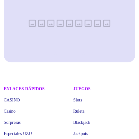
ENLACES RÁPIDOS
JUEGOS
CASINO
Slots
Casino
Ruleta
Sorpresas
Blackjack
Especiales UZU
Jackpots