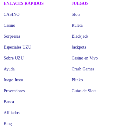
ENLACES RÁPIDOS
JUEGOS
CASINO
Slots
Casino
Ruleta
Sorpresas
Blackjack
Especiales UZU
Jackpots
Sobre UZU
Casino en Vivo
Ayuda
Crash Games
Juego Justo
Plinko
Proveedores
Guias de Slots
Banca
Afiliados
Blog