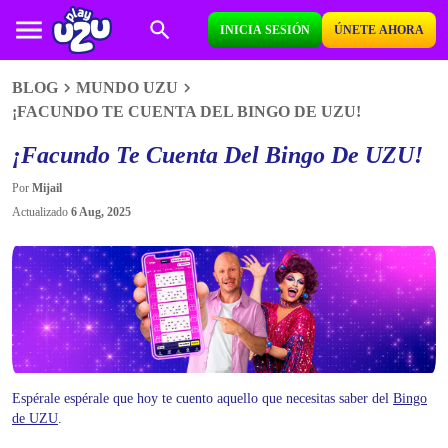
INICIA SESIÓN
ÚNETE AHORA
BLOG
MUNDO UZU
¡FACUNDO TE CUENTA DEL BINGO DE UZU!
¡Facundo Te Cuenta Del Bingo De UZU!
Por
Mijail
Actualizado
6 Aug, 2025
Espérale espérale que hoy te cuento aquello que necesitas saber del
Bingo
de UZU
.