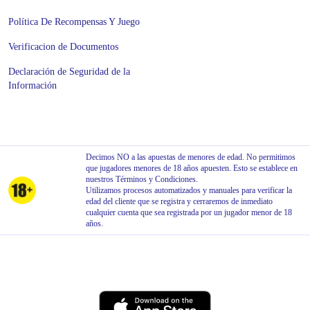
Política De Recompensas Y Juego
Verificacion de Documentos
Declaración de Seguridad de la
Información
Decimos NO a las apuestas de menores de edad. No permitimos
que jugadores menores de 18 años apuesten. Esto se establece en
nuestros Términos y Condiciones.
Utilizamos procesos automatizados y manuales para verificar la
edad del cliente que se registra y cerraremos de inmediato
cualquier cuenta que sea registrada por un jugador menor de 18
años.