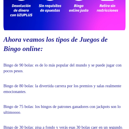
Ahora veamos los tipos de Juegos de
Bingo online:
Bingo de 90 bolas: es de lo más popular del mundo y se puede jugar con
pocos pesos.
Bingo de 80 bolas: la divertida carrera por los premios y salas realmente
emocionantes.
Bingo de 75 bolas: los bingos de patrones ganadores con jackpots son lo
ultimoooo.
Bingo de 30 bolas: pisa a fondo y verás esas 30 bolas caer en un segundo.