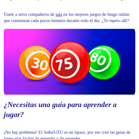
Únete a otros compañeros de
s
a
la
en los mejores juegos de bingo online
que comienzan cada pocos minutos durante todo el día. ¿Te espero allí?
¿Necesitas una guía para aprender a
jugar?
¡No hay problema! El SeñorUZU es un tipazo, por eso creó las guías de
juego más fáciles de entender y de aprender.