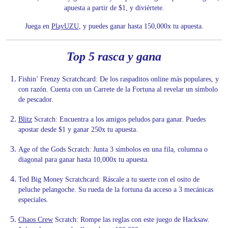
apuesta a partir de $1, y diviértete.
Juega en
PlayUZU
, y puedes ganar hasta 150,000x tu apuesta.
Top 5 rasca y gana
Fishin’ Frenzy Scratchcard: De los raspaditos online más populares, y
con razón. Cuenta con un Carrete de la Fortuna al revelar un símbolo
de pescador.
Blitz
Scratch: Encuentra a los amigos peludos para ganar. Puedes
apostar desde $1 y ganar 250x tu apuesta.
Age of the Gods Scratch: Junta 3 símbolos en una fila, columna o
diagonal para ganar hasta 10,000x tu apuesta.
Ted Big Money Scratchcard: Ráscale a tu suerte con el osito de
peluche pelangoche. Su rueda de la fortuna da acceso a 3 mecánicas
especiales.
Chaos Crew
Scratch: Rompe las reglas con este juego de Hacksaw.