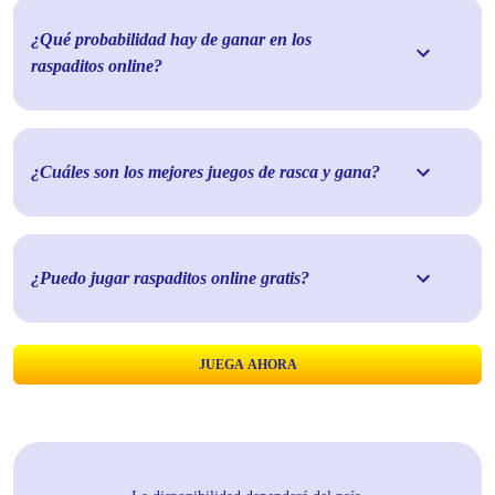
¿Qué probabilidad hay de ganar en los
raspaditos online?
¿Cuáles son los mejores juegos de rasca y gana?
¿Puedo jugar raspaditos online gratis?
JUEGA AHORA